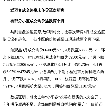
近万套成交热度未传导至次新房
有部分小区成交均价连跌两个月
与刚需盘的暖意形成鲜明对比，改善次新房4月成交热度
依旧没有起色。一些小区的价格甚至出现连续两个月下探。
如观品3月成交均价66400元/㎡，4月跌至63830元/㎡，环
比下跌3.87%；时代奥城3月成交均价为59500元/㎡，4月下跌
7.22%至55206元/㎡；亚奥城北区3月环比下跌1.76%，4月再
跌6.07%至47245元/㎡，连续两月下滑；桂冠东方同样连跌两
月，3月下跌4.32%，4月再跌1.30%；馥源庭3月环比下跌
4.91%，4月跌幅扩大至6.85%，网签均价降至51107元/㎡。
数据证明，相比去年“小阳春”改善次新房的火力全开，
今年明显后劲不足。这场由刚需独自撑起的“量升”，目前还