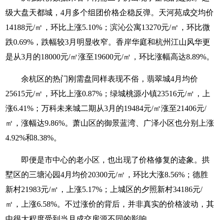
级大盘天都城，4月多个组团价格企稳反弹。天河苑成交均价
14188元/㎡，环比上涨5.10%；滨沁公寓13270元/㎡，环比微
跌0.69%，跌幅较3月明显收窄。香岸华庭和杭州江山风华更
是从3月的18000元/㎡涨至19600元/㎡，环比涨幅高达8.89%。
余杭区的热门刚需盘同样表现不俗，翡翠城4月均价
25615元/㎡，环比上涨0.87%；绿城桃源小镇23516元/㎡，上
涨6.41%；万科未来城二期从3月的19484元/㎡涨至21406元/
㎡，涨幅达9.86%。萧山区的御景蓝湾、广泽小区也分别上涨
4.92%和8.38%。
即便是市中心的老小区，也出现了价格修复的迹象。拱
墅区的三塘沁园4月均价20300元/㎡，环比大涨8.56%；德胜
新村21983元/㎡，上涨5.17%；上城区的夕照新村34186元/
㎡，上涨6.58%。不过涨价的背后，并非真实的价格波动，其
中很大程度受到当月成交房源不同的影响。