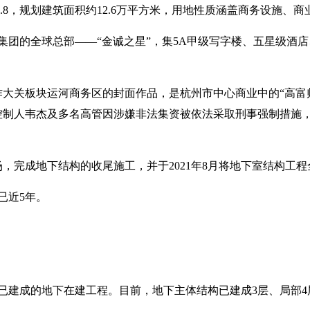
4.8，规划建筑面积约12.6万平方米，用地性质涵盖商务设施、
集团的全球总部——“金诚之星”，集5A甲级写字楼、五星级酒
视作大关板块运河商务区的封面作品，是杭州市中心商业中的“高富帅
际控制人韦杰及多名高管因涉嫌非法集资被依法采取刑事强制措施
进场，完成地下结构的收尾施工，并于2021年8月将地下室结构工
已近5年。
已建成的地下在建工程。目前，地下主体结构已建成3层、局部4