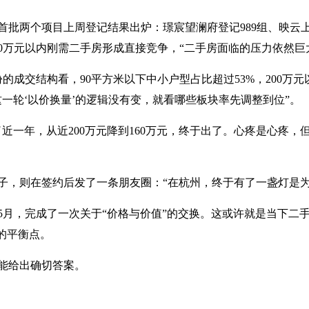
批两个项目上周登记结果出炉：璟宸望澜府登记989组、映云上
0万元以内刚需二手房形成直接竞争，“二手房面临的压力依然巨
的成交结构看，90平方米以下中小户型占比超过53%，200万
一轮‘以价换量’的逻辑没有变，就看哪些板块率先调整到位”。
近一年，从近200万元降到160万元，终于出了。心疼是心疼
伙子，则在签约后发了一条朋友圈：“在杭州，终于有了一盏灯是为
5月，完成了一次关于“价格与价值”的交换。这或许就是当下二
的平衡点。
能给出确切答案。