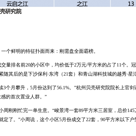
，一个鲜明的特征扑面而来：刚需盘全面霸榜。
交量排名前20的小区中，均价低于2万元/平方米的占了11个。
米。紧随其后的是下沙保利·东湾（21套）和青山湖科技城的越秀·星
续3个月攀升，5月份达到了56.1%。”杭州贝壳研究院院长上官剑
敏感的首次置业人群。”
周刚刚忙完一单生意。“峻景湾一套89平方米三居室，总价145万
定了。”小周说，这个小区5月份成交了22套，90平方米以下