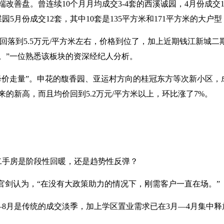
改善盘。曾连续10个月月均成交3-4套的西溪诚园，4月份成交1
5月份成交12套，其中10套是135平方米和171平方米的大户型，均
米回落到5.5万元/平方米左右，价格到位了，加上近期钱江新城
。”一位熟悉该板块的资深经纪人分析。
降价走量”。申花的馥香园、亚运村方向的桂冠东方等次新小区，
来的新高，而且均价回到5.2万元/平方米以上，环比涨了7%。
州二手房是阶段性回暖，还是趋势性反弹？
官剑认为，“在没有大政策助力的情况下，刚需客户一直在场。”
—8月是传统的成交淡季，加上学区置业需求已在3月—4月集中