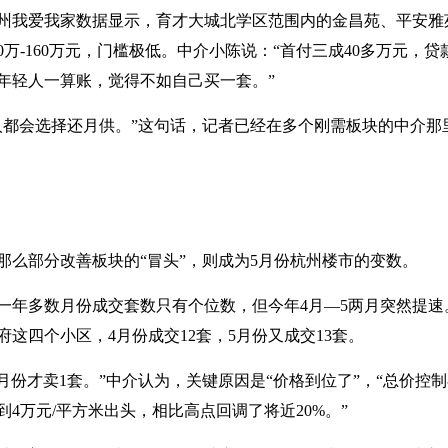
州我爱我家数据显示，育才大城北学区范围内的金昌苑、平安雅苑
万-160万元，门槛极低。中介小陈说：“首付三成40多万元，贷款
多年轻人一算账，觉得不如自己买一套。”
人都会选择还月供。”这句话，记者已经在多个刚需板块的中介那
那么部分改善板块的“冒头”，则成为5月份杭州楼市的变数。
一年多数月份成交套数只有个位数，但今年4月—5两月突然提
这四个小区，4月份成交12套，5月份又成交13套。
1月份才卖1套。”中介认为，关键原因是“价格到位了”，“总价控
4万元/平方米出头，相比高点回调了将近20%。”