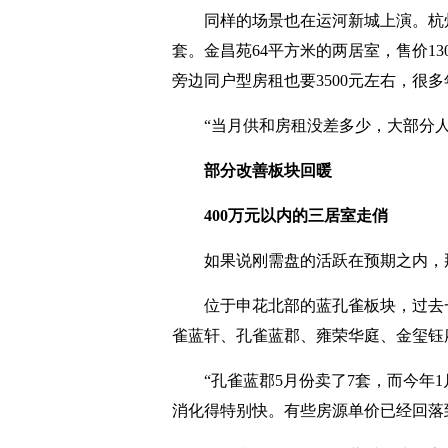
同样的场景也在运河新城上演。杭
套。金昌苑64平方米的两居室，售价130
旁边同户型房租也要3500元左右，很
“当月供和房租没差多少，大部分
部分改善板块回暖
400万元以内的三居室走俏
如果说刚需盘的活跃在预期之内，
位于申花北部的蓝孔雀板块，过去
雀蓝轩、孔雀蓝郡、雍荣华庭、金玺钰府
“孔雀蓝郡5月份卖了7套，而今年
消化得特别快。有些房源单价已经回落到