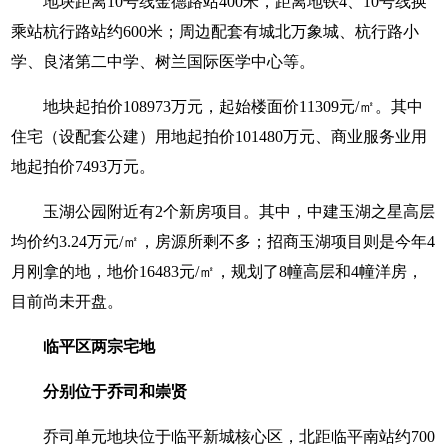
地块距离10号线金德路站400米，距离地铁4、10号线换
乘站杭行路站约600米；周边配套有城北万象城、杭行路小
学、良渚第二中学、树兰国际医学中心等。
地块起拍价108973万元，起始楼面价11309元/㎡。其中
住宅（设配套公建）用地起拍价101480万元、商业服务业用
地起拍价7493万元。
玉湖公园附近有2个新房项目。其中，中建玉湖之星高层
均价约3.24万元/㎡，房源所剩不多；招商玉湖项目则是今年4
月刚拿的地，地价16483元/㎡，规划了8幢高层和4幢洋房，
目前尚未开盘。
临平区两宗宅地
分别位于乔司和崇贤
乔司单元地块位于临平新城核心区，北距临平南站约700