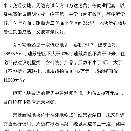
米，交通便捷。周边有谋立方（万达运营）等商业配套，以
及杭高附属启明学校、临平第一中学（南汇校区）等多所学
校。医疗方面，距浙大二院临平院区约3公里。地块所在板块
居住氛围成熟，发展前景良好。
乔司宅地还是一宗低密地块，容积率1.2，建筑面积
36855.5㎡，建筑密度不大于30%，建筑高度不高于36米。住
宅不得建设别墅类（含合院）产品，层数不小于4层，大于
（不包括）两联排。地块起拍价40542万元，起始楼面价
11000元/㎡。
距离地块最近的新房中建潮阅尚境，均价2.78万元/㎡，
目前还有少量房源未网签。
崇贤新城地块位于在建地铁15号线崇贤站口，未来轨道
交通出行便利。周边有秋石高架、绕城高速等主干道，路网