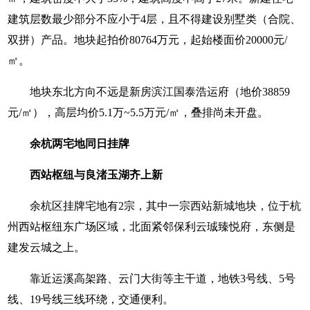
建筑层数最少部分不应小于4层，且不得建设别墅类（合院、
双拼）产品。地块起拍价80764万元，起始楼面价20000元/
㎡。
地块东北方向不远是新房滨江国泰浩运府（地价38859
元/㎡），高层均价5.1万~5.5万元/㎡，叠排尚未开盘。
余杭两宅地同日挂牌
西站枢纽与良渚玉湖齐上新
余杭区挂牌宅地有2宗，其中一宗西站新城地块，位于杭
州西站枢纽东广场区域，北面紧邻保利云珹臻悦府，东侧是
建发云城之上。
靠近运溪高架路、云门大街等主干道，地铁3号线、5号
线、19号线三线环绕，交通便利。