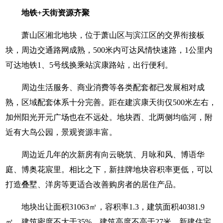
地铁+天街资源齐聚
萧山区湘北地块，位于萧山区与滨江区的交界衔接板
块，周边交通路网成熟，500米内可达风情快速路，1公里内
可达地铁1、5号线换乘站滨康路站，出行便利。
周边生活服务、商业消费等各类配套都已发展相对成
熟，区域配套体系十分完善。距在建滨康天街仅500米左右，
加州阳光开元广场也在不远处。地块西、北两侧均临河，附
近有大鸟公园，景观资源丰富。
周边近几年的次新房有向云晓筑、月咏和风、博语华
庭、博奥花宸里。相比之下，新挂牌地块容积率更低，可以
打造叠墅、洋房等更适合改善购房者的居住产品。
地块出让面积31063㎡，容积率1.3，建筑面积40381.9
㎡，建筑密度不大于35%，建筑高度不高于27米。新建住宅