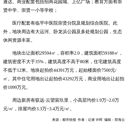
通达。商业配套包括招商花园城、上亿广场；教育方面有崇
贤中学、崇贤一小等学校；
医疗配套有临平中医院崇贤分院及规划综合医院。此
外，地块周边有大运河、卧龙浜公园及多处规划公园，生态
休闲资源丰富。
地块出让面积29594㎡，容积率2.0，建筑面积59188㎡，
建筑密度不大于35%，建筑高度不高于80米，住宅建筑高度
不低于12米。地块起拍价44391万元，起始楼面价7500元/
㎡。其中住宅用地出让起拍价43292万元，商业用地出让起拍
价1099万元。
周边新房有驭远·云望宸玖里，小高层均价1.9万~2.0万
元/㎡，排屋均价3.3万~3.4万元/㎡。
来源：都市快报 作者：记者 许晖 编辑：郑海云