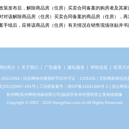
政策发布后，解除商品房（住房）买卖合同备案的购房者及其家
时对该解除商品房（住房）买卖合同备案的商品房（住房），再
案手续后，应将该商品房（住房）有关情况在销售现场张贴并书
网站简介
|
关于我们
|
广告服务
|
建站服务
|
帮助信息
|
联系方
110366 | 信息网络传播视听节目许可证：1105105 | 互联网新闻信息
12]0867-091号 | 工信部备案号：浙ICP备11041366号-1 | 浙公网安备
杭州网(杭州网络传媒有限公司)版权所有未经授权禁止复制或镜像
Copyright © 2001 - 2020 Hangzhou.com.cn All Rights Reserved