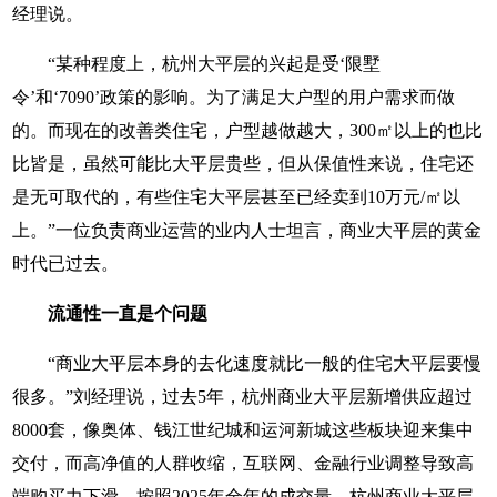
经理说。
“某种程度上，杭州大平层的兴起是受‘限墅
令’和‘7090’政策的影响。为了满足大户型的用户需求而做
的。而现在的改善类住宅，户型越做越大，300㎡以上的也比
比皆是，虽然可能比大平层贵些，但从保值性来说，住宅还
是无可取代的，有些住宅大平层甚至已经卖到10万元/㎡以
上。”一位负责商业运营的业内人士坦言，商业大平层的黄金
时代已过去。
流通性一直是个问题
“商业大平层本身的去化速度就比一般的住宅大平层要慢
很多。”刘经理说，过去5年，杭州商业大平层新增供应超过
8000套，像奥体、钱江世纪城和运河新城这些板块迎来集中
交付，而高净值的人群收缩，互联网、金融行业调整导致高
端购买力下滑，按照2025年全年的成交量，杭州商业大平层