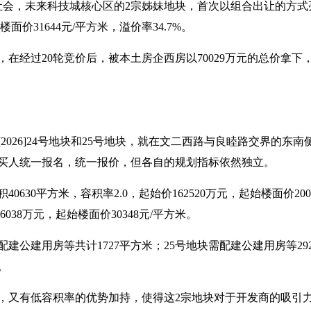
让会，未来科技城核心区的2宗姊妹地块，首次以组合出让的方
面价31644元/平方米，溢价率34.7%。
在经过20轮竞价后，被本土房企西房以70029万元的总价拿下，
2026]24号地块和25号地块，就在文二西路与良睦路交界的东
买人统一报名，统一报价，但各自的规划指标依然独立。
0630平方米，容积率2.0，起始价162520万元，起始楼面价20
26038万元，起始楼面价30348元/平方米。
配建公建用房等共计1727平方米；25号地块需配建公建用房等2
。
，又有低容积率的优势加持，使得这2宗地块对于开发商的吸引力