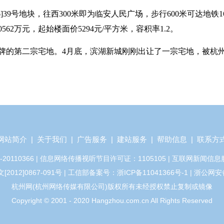
]39号地块，往西300米即为临安人民广场，步行600米可达地铁1
562万元，起始楼面价5294元/平方米，容积率1.2。
牌的第二宗宅地。4月底，滨湖新城刚刚出让了一宗宅地，被杭
网站简介
|
关于我们
|
广告服务
|
建站服务
|
帮助信息
|
联系方
110366 | 信息网络传播视听节目许可证：1105105 | 互联网新闻信息
12]0867-091号 | 工信部备案号：浙ICP备11041366号-1 | 浙公网安备
杭州网(杭州网络传媒有限公司)版权所有未经授权禁止复制或镜像
Copyright © 2001 - 2020 Hangzhou.com.cn All Rights Reserved