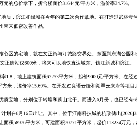
万元的总价拿下，折合楼面价31644元/平方米，溢价率34.7%。
宝地后，滨江和绿城在今年的第二次合作拿地。在打造过武林壹
州带来低密改善作品。
位于核心区的宅地，就在文正街与汀城路交界处。东面到东湖公园和
号线文正街站仅600米，将来可以地铁直达城东、钱江新城和滨江。
率1.8，地上建筑面积67253平方米，起价9000元/平方米。在经
/平方米，溢价率15.69%。在开发过良语云缦和湖翠云来府等项
宗优质宝地，分别位于转塘和萧山北干。而进入6月份，也已经有
划在6月16日出让。其中，位于江南科技城的杭政储出[2026]
面积58976平方米，可建面积70771平方米，起价113234万元