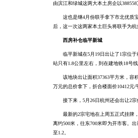
由滨江和绿城这两大本土房企以388558
这也是继4月份联手拿下市北优质
后，这一次这两家本土巨头将联手为杭
西房补仓临平新城
临平新城在5月19日出让了1宗
站只有1.8公里左右，到在建地铁18
该地块出让面积37363平方米，容积
万元的总价拿下，折合楼面价10412元
接下来，5月26日杭州还会出让2
最新的2宗宅地在上周五正式挂牌，计
离约500米，往东700米即为开市客。出让
至1.2。