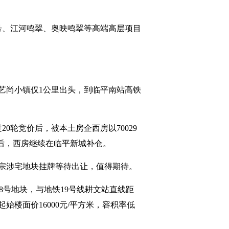
号、江河鸣翠、奥映鸣翠等高端高层项目
艺尚小镇仅1公里出头，到临平南站高铁
过20轮竞价后，被本土房企西房以70029
目后，西房继续在临平新城补仓。
6宗涉宅地块挂牌等待出让，值得期待。
38号地块，与地铁19号线耕文站直线距
，起始楼面价16000元/平方米，容积率低