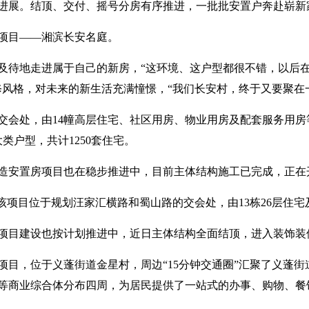
进展。结顶、交付、摇号分房有序推进，一批批安置户奔赴崭新
项目——湘滨长安名庭。
及待地走进属于自己的新房，“这环境、这户型都很不错，以后
修风格，对未来的新生活充满憧憬，“我们长安村，终于又要聚在
会处，由14幢高层住宅、社区用房、物业用房及配套服务用房等
大类户型，共计1250套住宅。
造安置房项目也在稳步推进中，目前主体结构施工已完成，正在
该项目位于规划汪家汇横路和蜀山路的交会处，由13栋26层住
项目建设也按计划推进中，近日主体结构全面结顶，进入装饰装
项目，位于义蓬街道金星村，周边“15分钟交通圈”汇聚了义蓬
等商业综合体分布四周，为居民提供了一站式的办事、购物、餐