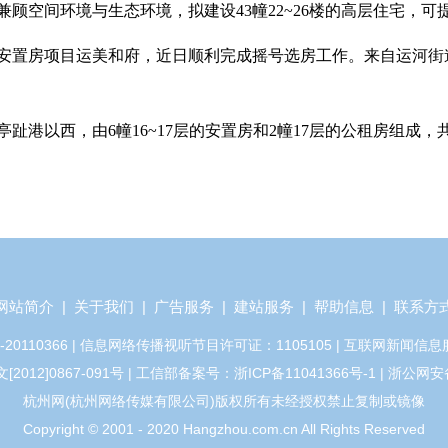
顾空间环境与生态环境，拟建设43幢22~26楼的高层住宅，可提
安置房项目运美和府，近日顺利完成摇号选房工作。来自运河街道
趾港以西，由6幢16~17层的安置房和2幢17层的公租房组成，
网站简介
|
关于我们
|
广告服务
|
建站服务
|
帮助信息
|
联系方
110366 | 信息网络传播视听节目许可证：1105105 | 互联网新闻信息
12]0867-091号 | 工信部备案号：浙ICP备11041366号-1 | 浙公网安备
杭州网(杭州网络传媒有限公司)版权所有未经授权禁止复制或镜像
Copyright © 2001 - 2020 Hangzhou.com.cn All Rights Reserved