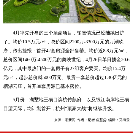
4月率先开盘的三个顶豪项目，销售情况已经陆续出炉
了。均价10.5万元/㎡，总价区间2200万-3300万元的万潮玖
序，传出捷报：首开42套房源全部售罄。均价近8.8万元/㎡，
总价区间1460万-4500万元的奥映世纪，4月26日单日揽金20.6
亿元，其中最热门的一套房子有27组客户要买。均价15.4万
元/㎡，起步总价就5000万元、最贵一套总价超过1.36亿元的
栖湖云庄，首开38套房源已基本落位。
5月份，湖墅地王项目滨杭传麒府，以及钱江南岸地王项
目望天际，均计划首开，杭州“顶豪大战”将继续升级。
来源：潮新闻 作者：记者 詹慧雯 编辑：郑海云