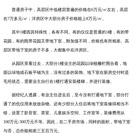
普通房子中，高层区中低楼层普遍的价格在6万元/㎡左右，高层
在7万多元/㎡；洋房区中大部分房子价格能上8万元/㎡。
其中1楼因其特殊性，各有不同。有的仅仅是普通的1楼，有的带
花园，有的既带花园又带地下室，附加值不同，价格也有所相差。高
层区带地下室的房子不多，大都集中在洋房区。
从园区里看过去，大部分1楼业主的花园以绿植栅栏围合着，地
面以绿地或石板平铺为主，没有过多的装饰。地下室在新房交付时是
毛坯状态，需要业主自行在1楼打通安装楼梯，并进行装修。
据经纪人透露，有业主住进去后，至今没有打通地下室，部分打
通了的也仅用来放放杂物。还有少部分入住后将地下室装修得相当不
错，设置了影音室、茶室、儿童娱乐空间、工作室等，装修费用从
100万元-300万元不等。因此，在二手房市场，同样的面积，带地下室
与否，总价能相差三五百万元。