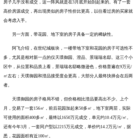
房子几乎没有成交，这一阵风就是在3月底开始刮起来的。有了一套
高价房源成交，再出现类似的房子性价比更高，以往看过房的买家就
会考虑入手。
另一方面，带花园、地下室的房子具备一定的稀缺性。
阿飞介绍，在世纪城板块，一楼带地下室和花园的房子可选性不
多，尤其是相对新一点的仅天璞御园、澄品、景瑞瑞名邸。这三个小
区中，从位置和品质上看，景瑞瑞名邸略微逊色，价格普遍在9万元/
㎡左右；天璞御园和澄品接受度会更高，大部分人最终抉择会在后两
者。
天璞御园的房子格局不错，但价格相比澄品要高出不少。上个
月，交易了一套156㎡，前后花园加起来50多㎡，地下室两层，实际
可使用的面积400多㎡，最终以1650万元成交，单元约10.4万元/㎡。
还有今年3月，一套同户型以2215万元成交，单价约14.2万元/㎡，据
悉，花园面积有近100㎡。