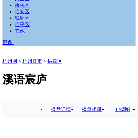
余杭区
临安区
钱塘区
临平区
其他
更多
杭州网
>
杭州楼市
>
拱墅区
溪语宸庐
楼盘首页
楼盘详情
楼盘相册
户型图