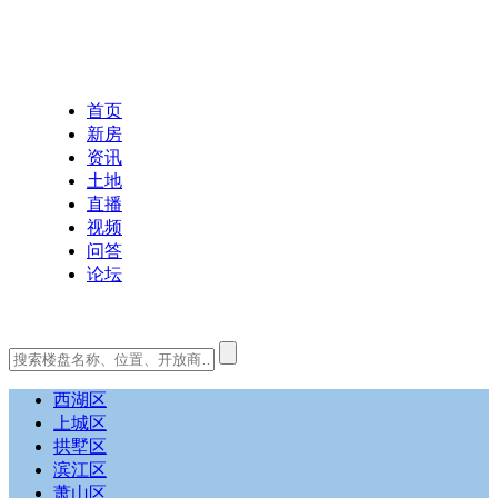
首页
新房
资讯
土地
直播
视频
问答
论坛
西湖区
上城区
拱墅区
滨江区
萧山区